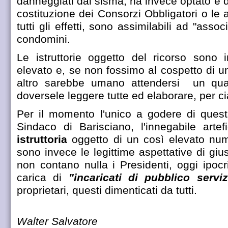
danneggiati dal sisma, ha invece optato e 
costituzione dei Consorzi Obbligatori o le 
tutti gli effetti, sono assimilabili ad "ass
condomini.
Le istruttorie oggetto del ricorso son
elevato e, se non fossimo al cospetto di u
altro sarebbe umano attendersi un quals
doversele leggere tutte ed elaborare, per c
Per il momento l'unico a godere di questa c
Sindaco di Barisciano, l'innegabile arte
istruttoria
oggetto di un così elevato nume
sono invece le legittime aspettative di gius
non contano nulla i Presidenti, oggi ipocri
carica di
"incaricati di pubblico serviz
proprietari, questi dimenticati da tutti.
Walter Salvatore